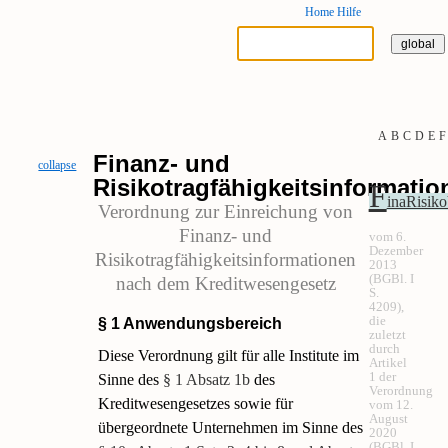
Home
Hilfe
A
B
C
D
E
F
Finanz- und
collapse
Risikotragfähigkeitsinformati
F
inaRisik
Verordnung zur Einreichung von
Finanz- und
vom 6.
Dezember
Risikotragfähigkeitsinformationen
2013
(BGBl. I
nach dem Kreditwesengesetz
S.
4209),
die
§ 1 Anwendungsbereich
zuletzt
durch
Diese Verordnung gilt für alle Institute im
Artikel
1 der
Sinne des
§ 1 Absatz 1b
des
Verordnung
Kreditwesengesetzes sowie für
vom 12.
August
übergeordnete Unternehmen im Sinne des
2020
(BGBl. I