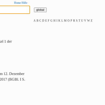
Home
Hilfe
A
B
C
D
E
F
G
H
I
K
L
M
O
P
R
S
T
U
V
W
Z
el 1 der
vom 12. Dezember
 2017 (BGBl. I S.