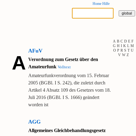
Home
Hilfe
A
B
C
D
E
F
G
H
I
K
L
M
AFuV
O
P
R
S
T
U
A
V
W
Z
Verordnung zum Gesetz über den
Amateurfunk
Volltext
Amateurfunkverordnung vom 15. Februar
2005 (BGBl. I S. 242), die zuletzt durch
Artikel 4 Absatz 109 des Gesetzes vom 18.
Juli 2016 (BGBl. I S. 1666) geändert
worden ist
AGG
Allgemeines Gleichbehandlungsgesetz