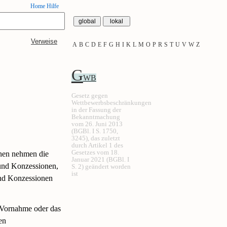
Home
Hilfe
Verweise
A
B
C
D
E
F
G
H
I
K
L
M
O
P
R
S
T
U
V
W
Z
G
WB
Gesetz gegen
Wettbewerbsbeschränkungen
in der Fassung der
Bekanntmachung
vom 26. Juni 2013
(BGBl. I S. 1750,
3245), das zuletzt
durch Artikel 1 des
Gesetzes vom 18.
onen nehmen die
Januar 2021 (BGBl. I
und Konzessionen,
S. 2) geändert worden
ist
und Konzessionen
 Vornahme oder das
en