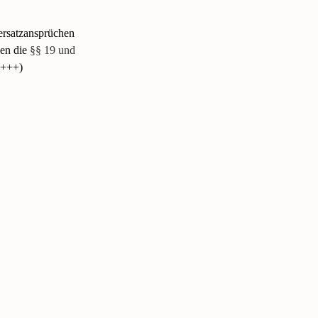
ersatzansprüchen
gen die
§§ 19 und
+++)