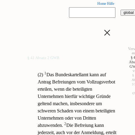
Home
Hilfe
×
Verw
au
§ 
§ 41 Absatz 2 GWB
Abs
G
v
1
(2)
Das Bundeskartellamt kann auf
§
Ab
Antrag Befreiungen vom Vollzugsverbot
3 
erteilen, wenn die beteiligten
G
Unternehmen hierfür wichtige Gründe
geltend machen, insbesondere um
schweren Schaden von einem beteiligten
Unternehmen oder von Dritten
2
abzuwenden.
Die Befreiung kann
jederzeit, auch vor der Anmeldung, erteilt