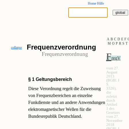
Home
Hilfe
A
B
C
D
E
F
M
O
P
R
S
T
Frequenzverordnung
collapse
Frequenzverordnung
F
reqV
vom 27.
August
2013
§ 1 Geltungsbereich
(BGBl. I
S.
Diese Verordnung regelt die Zuweisung
3326),
die
von Frequenzbereichen an einzelne
zuletzt
durch
Funkdienste und an andere Anwendungen
Artikel
1 des
elektromagnetischer Wellen für die
Gesetzes
Bundesrepublik Deutschland.
vom 27.
November
2018
(BGBl. I