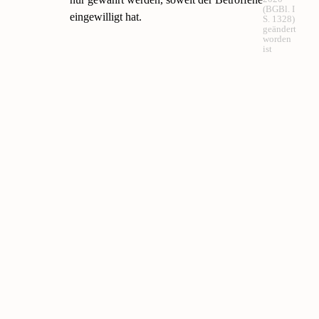
(BGBl. I
eingewilligt hat.
S. 1328)
geändert
worden
ist