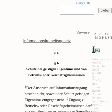
Home
Hilfe
Verweise
A
B
C
D
E
F
M
O
P
R
S
Informationsfreiheitsgesetz
I
FG
◄
►
Informationsfr
vom 5.
§ 6
September
Schutz des geistigen Eigentums und von
2005
(BGBl. I
Betriebs- oder Geschäftsgeheimnissen
S.
2722),
das
1
zuletzt
Der Anspruch auf Informationszugang
durch
besteht nicht, soweit der Schutz geistigen
Artikel
44 der
2
Eigentums entgegensteht.
Zugang zu
Verordnung
vom 19.
Betriebs- oder Geschäftsgeheimnissen darf
Juni
2020
nur gewährt werden, soweit der Betroffene