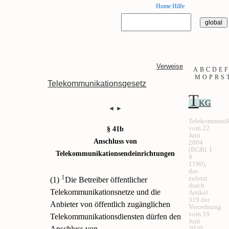
Home
Hilfe
Verweise
A
B
C
D
E
F
M
O
P
R
S
Telekommunikationsgesetz
T
KG
◄
►
Telekommunik
vom 22.
§ 41b
Juni
Anschluss von
2004
(BGBl. I
Telekommunikationsendeinrichtungen
S.
1190),
das
1
zuletzt
(1)
Die Betreiber öffentlicher
durch
Telekommunikationsnetze und die
Artikel
319 der
Anbieter von öffentlich zugänglichen
Verordnung
vom 19.
Telekommunikationsdiensten dürfen den
Juni
2020
Anschluss von