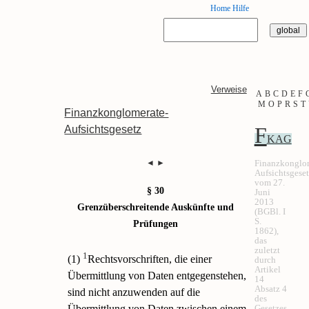
Home
Hilfe
Verweise
A
B
C
D
E
F
M
O
P
R
S
T
Finanzkonglomerate-
F
Aufsichtsgesetz
KAG
Finanzkonglom
◄
►
Aufsichtsgeset
vom 27.
§ 30
Juni
2013
Grenzüberschreitende Auskünfte und
(BGBl. I
S.
Prüfungen
1862),
das
zuletzt
1
(1)
Rechtsvorschriften, die einer
durch
Artikel
Übermittlung von Daten entgegenstehen,
14
Absatz 4
sind nicht anzuwenden auf die
des
Gesetzes
Übermittlung von Daten zwischen einem