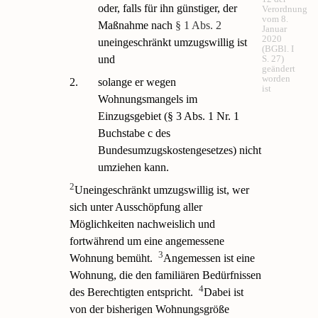
oder, falls für ihn günstiger, der
Verordnung
vom 8.
Maßnahme nach
§ 1 Abs. 2
Januar
2020
uneingeschränkt umzugswillig ist
(BGBl. I
und
S. 27)
geändert
worden
2.
solange er wegen
ist
Wohnungsmangels im
Einzugsgebiet (§ 3 Abs. 1 Nr. 1
Buchstabe c des
Bundesumzugskostengesetzes) nicht
umziehen kann.
2
Uneingeschränkt umzugswillig ist, wer
sich unter Ausschöpfung aller
Möglichkeiten nachweislich und
fortwährend um eine angemessene
3
Wohnung bemüht.
Angemessen ist eine
Wohnung, die den familiären Bedürfnissen
4
des Berechtigten entspricht.
Dabei ist
von der bisherigen Wohnungsgröße