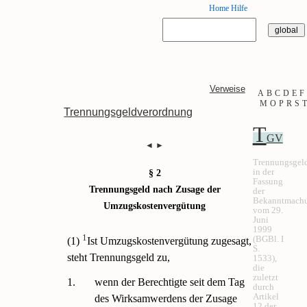
Home
Hilfe
Verweise
A
B
C
D
E
F
M
O
P
R
S
T
Trennungsgeldverordnung
T
GV
◄
►
Trennungsgel
in der
§ 2
Fassung
Trennungsgeld nach Zusage der
der
Bekanntmach
Umzugskostenvergütung
vom 29.
Juni
1999
1
(BGBl. I
(1)
Ist Umzugskostenvergütung zugesagt,
S.
steht Trennungsgeld zu,
1533),
die
zuletzt
1.
wenn der Berechtigte seit dem Tag
durch
Artikel
des Wirksamwerdens der Zusage
12 der