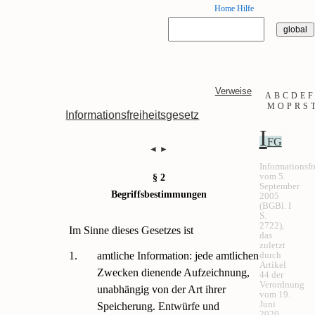
Home
Hilfe
Verweise
A
B
C
D
E
F
M
O
P
R
S
Informationsfreiheitsgesetz
I
FG
◄
►
Informationsfr
vom 5.
§ 2
September
Begriffsbestimmungen
2005
(BGBl. I
S.
2722),
Im Sinne dieses Gesetzes ist
das
zuletzt
1.
amtliche Information: jede amtlichen
durch
Artikel
Zwecken dienende Aufzeichnung,
44 der
Verordnung
unabhängig von der Art ihrer
vom 19.
Juni
Speicherung. Entwürfe und
2020