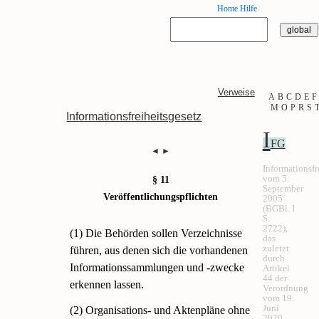
Home
Hilfe
Verweise
A
B
C
D
E
F
M
O
P
R
S
Informationsfreiheitsgesetz
I
FG
◄
►
Informationsfr
vom 5.
§ 11
September
Veröffentlichungspflichten
2005
(BGBl. I
S.
2722),
(1) Die Behörden sollen Verzeichnisse
das
zuletzt
führen, aus denen sich die vorhandenen
durch
Informationssammlungen und -zwecke
Artikel
44 der
erkennen lassen.
Verordnung
vom 19.
Juni
(2) Organisations- und Aktenpläne ohne
2020