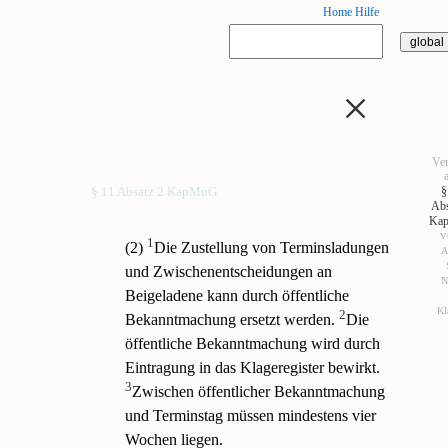
Home
Hilfe
×
Ve
§
§ 11 Absatz 2 KapMuG
Abs
Ka
v
1
(2)
Die Zustellung von Terminsladungen
A
und Zwischenentscheidungen an
N
Beigeladene kann durch öffentliche
Kl
2
Bekanntmachung ersetzt werden.
Die
öffentliche Bekanntmachung wird durch
Eintragung in das Klageregister bewirkt.
3
Zwischen öffentlicher Bekanntmachung
und Terminstag müssen mindestens vier
Wochen liegen.